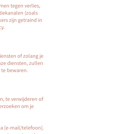
en tegen verlies,
iekanalen (zoals
rs zijn getraind in
y.
iensten of zolang je
ze diensten, zullen
r te bewaren.
n, te verwijderen of
verzoeken om je
a [e-mail/telefoon].