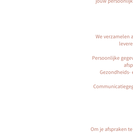
jouw persoonlij
We verzamelen al
lever
Persoonlijke gege
afsp
Gezondheids- e
Communicatiegegev
Om je afspraken t